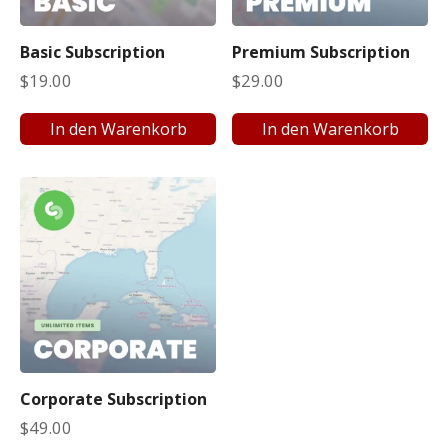
t
i
Basic Subscription
Premium Subscription
e
$
19.00
$
29.00
r
t
In den Warenkorb
In den Warenkorb
:
a
u
f
s
t
e
i
g
e
n
Corporate Subscription
d
$
49.00