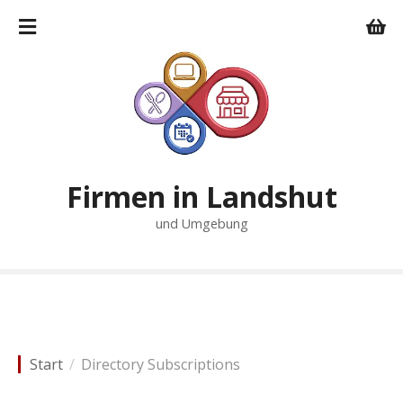
Z
u
m
I
n
h
a
l
t
Firmen in Landshut
s
und Umgebung
p
r
i
n
g
e
n
Start
Directory Subscriptions