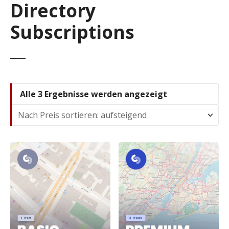
Directory
Subscriptions
N
Alle 3 Ergebnisse werden angezeigt
a
c
h
P
r
e
i
s
s
o
r