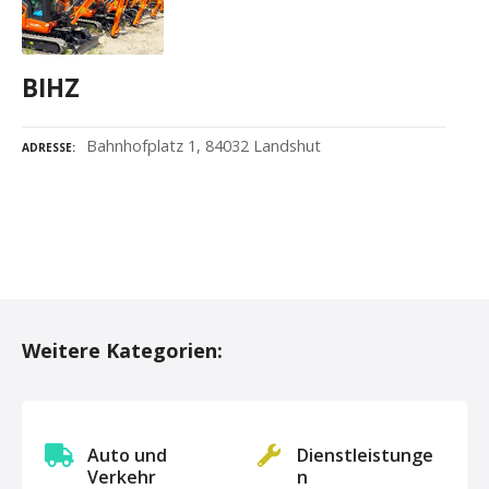
BIHZ
Bahnhofplatz 1, 84032 Landshut
ADRESSE
P
o
Weitere Kategorien:
s
t
s
Auto und
Dienstleistunge
Verkehr
n