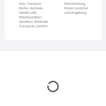
N
Auto, Transport,
Dienstleistung
Reifen, Autoteile,
Firmen Landshut
a
Handel, LKW,
und Umgebung
Möbelspedition,
v
Spedition, Werkstatt,
Transporte, Verkehr
i
g
a
t
i
o
n