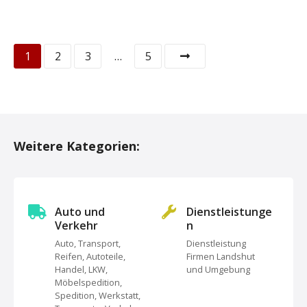
P
1
2
3
…
5
o
s
t
Weitere Kategorien:
s
N
Auto und
Dienstleistunge
a
Verkehr
n
Auto, Transport,
Dienstleistung
v
Reifen, Autoteile,
Firmen Landshut
Handel, LKW,
und Umgebung
i
Möbelspedition,
Spedition, Werkstatt,