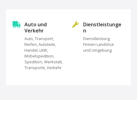
s
t
s
Auto und
Dienstleistunge
Verkehr
n
N
Auto, Transport,
Dienstleistung
Reifen, Autoteile,
Firmen Landshut
a
Handel, LKW,
und Umgebung
Möbelspedition,
v
Spedition, Werkstatt,
Transporte, Verkehr
i
g
a
t
i