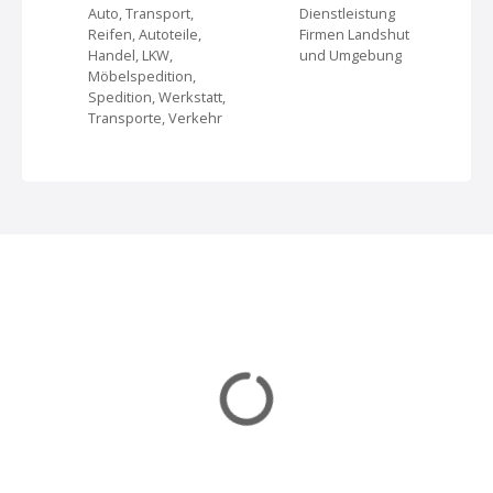
Auto, Transport,
Dienstleistung
v
Reifen, Autoteile,
Firmen Landshut
Handel, LKW,
und Umgebung
i
Möbelspedition,
Spedition, Werkstatt,
g
Transporte, Verkehr
a
t
i
o
n