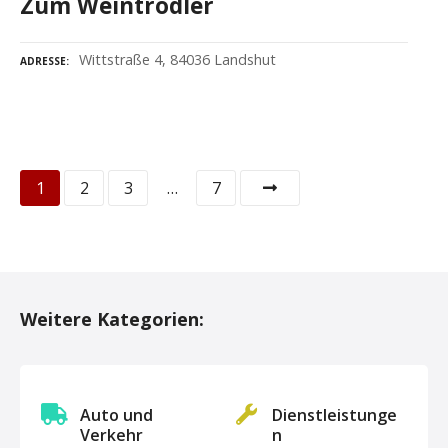
Zum Weintrödler
Wittstraße 4, 84036 Landshut
ADRESSE
P
1
2
3
…
7
o
s
t
Weitere Kategorien:
s
N
Auto und
Dienstleistunge
a
Verkehr
n