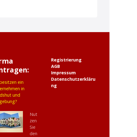
irma
Registrierung
AGB
ntragen:
Impressum
Datenschutzerkläru
 besitzen ein
ng
ernehmen in
dshut und
gebung?
Nut
zen
Sie
den