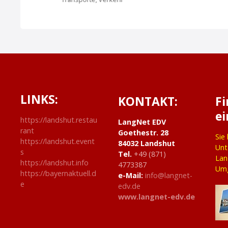
v
i
g
a
t
LINKS:
KONTAKT:
F
ei
i
https://landshut.restau
LangNet EDV
rant
Goethestr. 28
o
Sie
https://landshut.event
84032 Landshut
Unt
s
Tel.
+49 (871)
n
Lan
https://landshut.info
4773387
Um
https://bayernaktuell.d
e-Mail:
info@langnet-
e
edv.de
www.langnet-edv.de