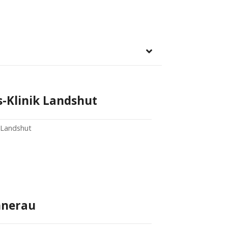
s-Klinik Landshut
 Landshut
hnerau