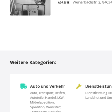
Weiherbachstr. 2, 8403
ADRESSE
P
o
Weitere Kategorien:
s
t
s
Auto und Verkehr
Dienstleistu
Auto, Transport, Reifen,
Dienstleistung Fi
N
Autoteile, Handel, LKW,
Landshut und U
undheit,
Möbelspedition,
a
Spedition, Werkstatt,
Transporte, Verkehr