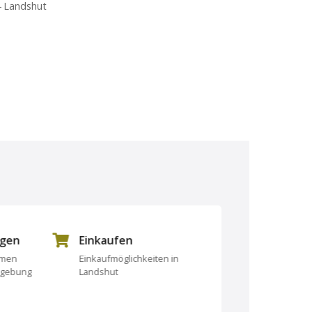
4 Landshut
ngen
Einkaufen
Essen und Tri
rmen
Einkaufmöglichkeiten in
Essen und Trinken
mgebung
Landshut