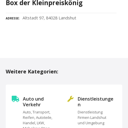
Box der Kleinpreiskönig
Altstadt 97, 84028 Landshut
ADRESSE
P
o
Weitere Kategorien:
s
t
s
Auto und
Dienstleistunge
Verkehr
n
N
Auto, Transport,
Dienstleistung
Reifen, Autoteile,
Firmen Landshut
a
Handel, LKW,
und Umgebung