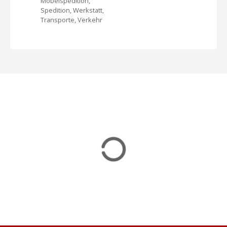
Möbelspedition,
v
Spedition, Werkstatt,
Transporte, Verkehr
i
g
a
t
i
o
n