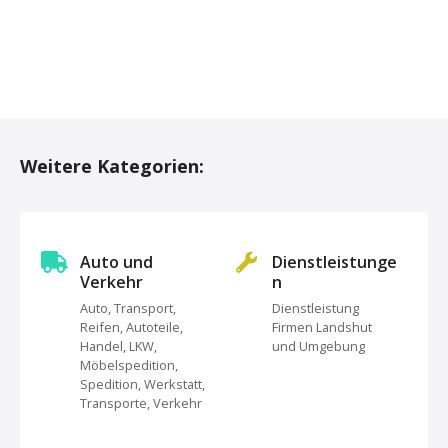
P
o
Weitere Kategorien:
s
t
s
Auto und
Dienstleistunge
Verkehr
n
N
Auto, Transport,
Dienstleistung
Reifen, Autoteile,
Firmen Landshut
a
Handel, LKW,
und Umgebung
Möbelspedition,
v
Spedition, Werkstatt,
Transporte, Verkehr
i