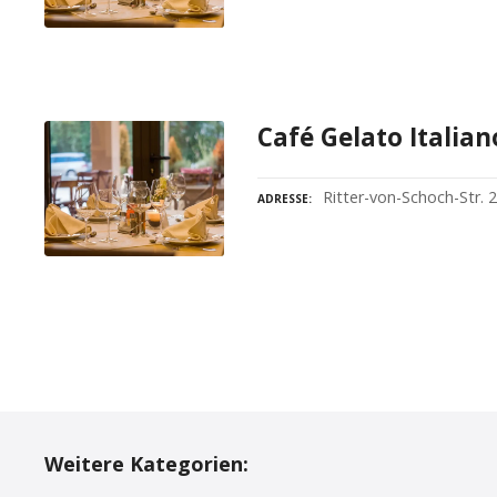
Café Gelato Italian
Ritter-von-Schoch-Str. 
ADRESSE
P
o
Weitere Kategorien:
s