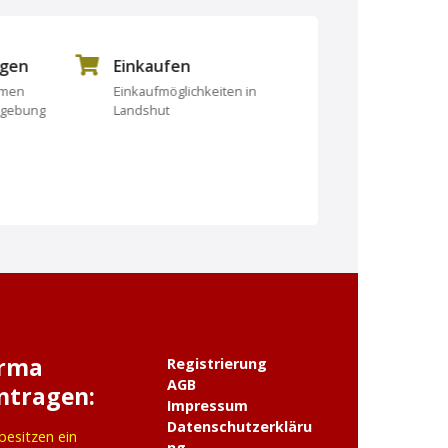
ngen
Einkaufen
Essen und Tri
rmen
Einkaufmöglichkeiten in
Essen und Trinken
mgebung
Landshut
irma
Registrierung
AGB
ntragen:
Impressum
Datenschutzerkläru
 besitzen ein
ng