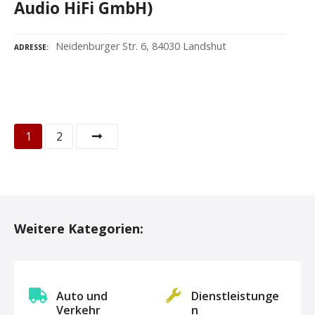
Audio HiFi GmbH)
Neidenburger Str. 6, 84030 Landshut
ADRESSE
P
1
2
o
s
t
Weitere Kategorien:
s
N
Auto und
Dienstleistunge
a
Verkehr
n