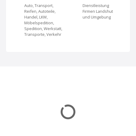
Auto, Transport,
Dienstleistung
v
Reifen, Autoteile,
Firmen Landshut
Handel, LKW,
und Umgebung
i
Möbelspedition,
Spedition, Werkstatt,
g
Transporte, Verkehr
a
t
i
o
n