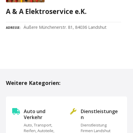
A & A Elektroservice e.K.
Äußere Münchenerstr. 81, 84036 Landshut
ADRESSE
P
o
Weitere Kategorien:
s
t
s
Auto und
Dienstleistunge
Verkehr
n
N
Auto, Transport,
Dienstleistung
Reifen, Autoteile,
Firmen Landshut