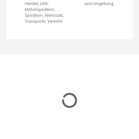
a
Handel, LKW,
und Umgebung
Möbelspedition,
v
Spedition, Werkstatt,
Transporte, Verkehr
i
g
a
t
i
o
n