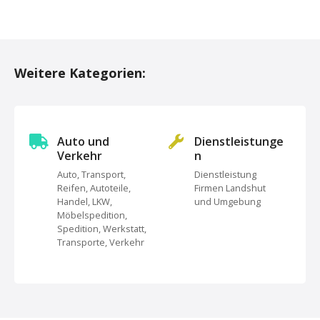
P
o
Weitere Kategorien:
s
t
s
Auto und
Dienstleistunge
Verkehr
n
N
Auto, Transport,
Dienstleistung
Reifen, Autoteile,
Firmen Landshut
a
Handel, LKW,
und Umgebung
Möbelspedition,
v
Spedition, Werkstatt,
Transporte, Verkehr
i
g