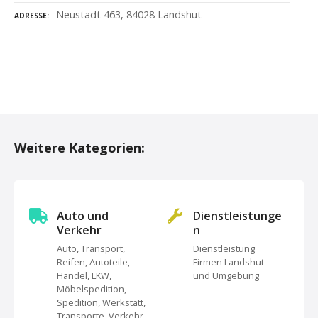
Neustadt 463, 84028 Landshut
ADRESSE
P
o
Weitere Kategorien:
s
t
s
Auto und
Dienstleistunge
Verkehr
n
N
Auto, Transport,
Dienstleistung
Reifen, Autoteile,
Firmen Landshut
a
Handel, LKW,
und Umgebung
Möbelspedition,
v
Spedition, Werkstatt,
Transporte, Verkehr