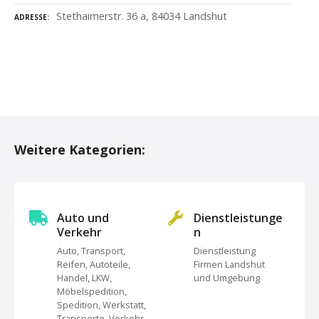
Stethaimerstr. 36 a, 84034 Landshut
ADRESSE
P
o
Weitere Kategorien:
s
t
s
Auto und
Dienstleistunge
Verkehr
n
N
Auto, Transport,
Dienstleistung
Reifen, Autoteile,
Firmen Landshut
a
Handel, LKW,
und Umgebung
Möbelspedition,
v
Spedition, Werkstatt,
Transporte, Verkehr