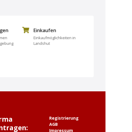
ngen
Einkaufen
Essen und Tri
rmen
Einkaufmöglichkeiten in
Essen und Trinken
mgebung
Landshut
irma
Registrierung
AGB
ntragen:
Impressum