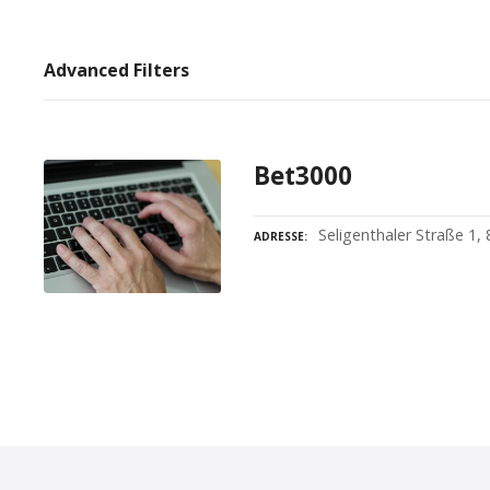
Advanced Filters
Bet3000
Seligenthaler Straße 1,
ADRESSE
P
o