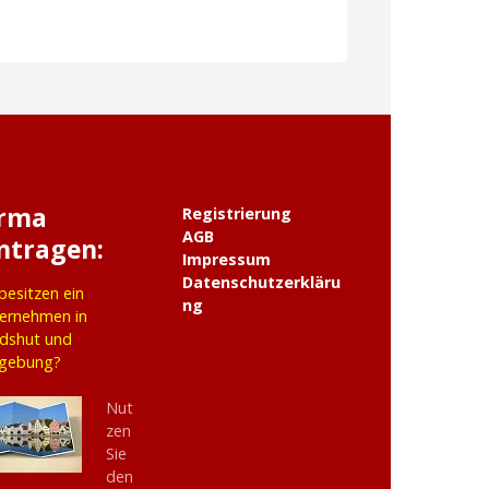
irma
Registrierung
AGB
ntragen:
Impressum
Datenschutzerkläru
 besitzen ein
ng
ernehmen in
dshut und
gebung?
Nut
zen
Sie
den