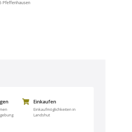
6 Pfeffenhausen
ngen
Einkaufen
Essen und Tri
rmen
Einkaufmöglichkeiten in
Essen und Trinken
mgebung
Landshut