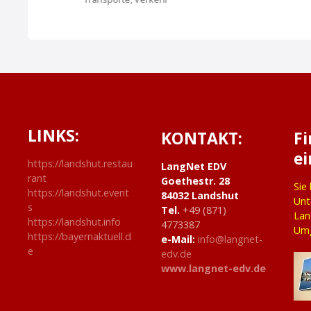
v
i
g
a
t
LINKS:
KONTAKT:
F
ei
i
https://landshut.restau
LangNet EDV
rant
Goethestr. 28
o
Sie
https://landshut.event
84032 Landshut
Unt
s
Tel.
+49 (871)
n
Lan
https://landshut.info
4773387
Um
https://bayernaktuell.d
e-Mail:
info@langnet-
e
edv.de
www.langnet-edv.de