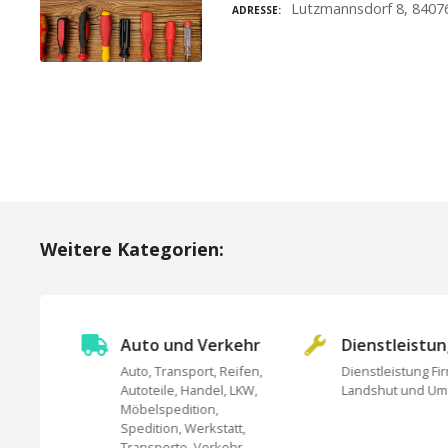
Lutzmannsdorf 8, 8407
ADRESSE
P
o
Weitere Kategorien:
s
t
s
Auto und Verkehr
Dienstleistu
Auto, Transport, Reifen,
Dienstleistung Fi
N
Autoteile, Handel, LKW,
Landshut und U
undheit,
Möbelspedition,
a
Spedition, Werkstatt,
Transporte, Verkehr