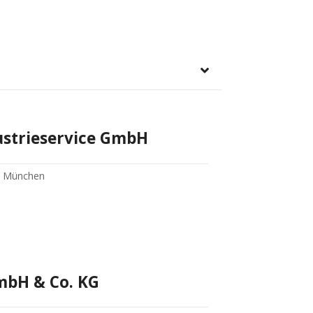
ustrieservice GmbH
45 München
mbH & Co. KG