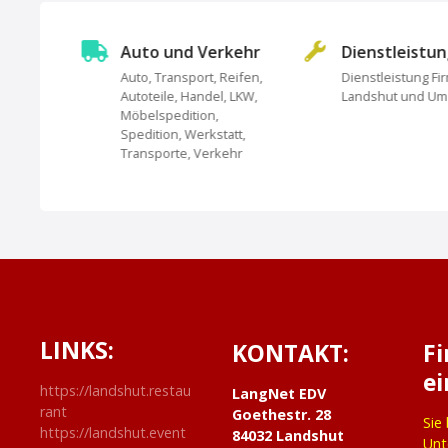
N
Auto und Verkehr
Dienstleistu
a
Auto, Transport, Reifen,
Dienstleistung Fi
Autoteile, Handel, LKW,
Landshut und U
undheit,
v
Möbelspedition,
Spedition, Werkstatt,
i
Transporte, Verkehr
g
a
t
i
LINKS:
o
KONTAKT:
F
ei
n
https://landshut.restau
LangNet EDV
rant
Goethestr. 28
Sie
https://landshut.event
84032 Landshut
Unt