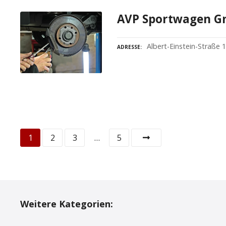
AVP Sportwagen G
Albert-Einstein-Straße 
ADRESSE
P
1
2
3
…
5
o
s
t
Weitere Kategorien:
s