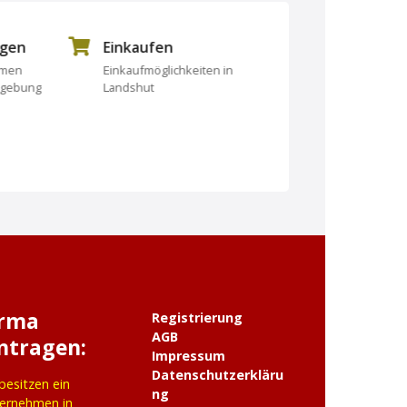
ngen
Einkaufen
Essen und Tri
rmen
Einkaufmöglichkeiten in
Essen und Trinken
mgebung
Landshut
irma
Registrierung
AGB
ntragen:
Impressum
Datenschutzerkläru
 besitzen ein
ng
ernehmen in