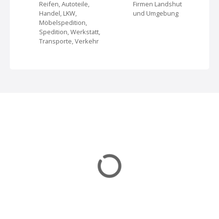
v
Reifen, Autoteile,
Firmen Landshut
Handel, LKW,
und Umgebung
i
Möbelspedition,
Spedition, Werkstatt,
g
Transporte, Verkehr
a
t
i
o
n