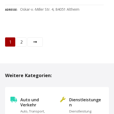
Oskar-v.-Miller Str. 4, 84051 Altheim
ADRESSE
P
1
2
o
s
t
Weitere Kategorien:
s
N
Auto und
Dienstleistunge
a
Verkehr
n
Auto, Transport,
Dienstleistung