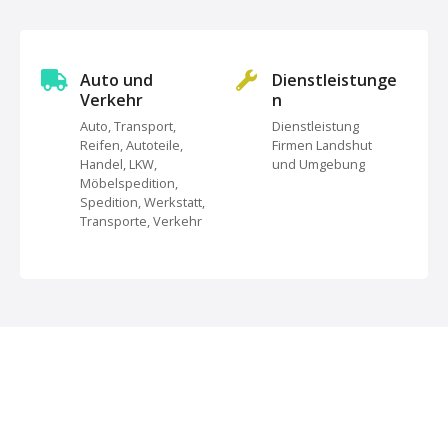
s
t
s
Auto und
Dienstleistunge
Verkehr
n
N
Auto, Transport,
Dienstleistung
Reifen, Autoteile,
Firmen Landshut
a
Handel, LKW,
und Umgebung
Möbelspedition,
v
Spedition, Werkstatt,
Transporte, Verkehr
i
g
a
t
i