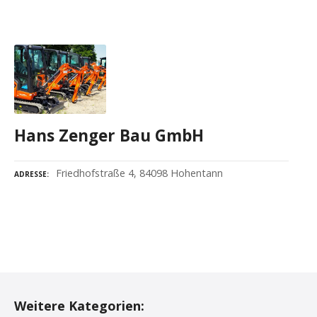
Hans Zenger Bau GmbH
Friedhofstraße 4, 84098 Hohentann
ADRESSE
P
o
Weitere Kategorien: