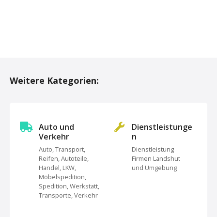
P
o
Weitere Kategorien:
s
t
s
Auto und
Dienstleistunge
Verkehr
n
N
Auto, Transport,
Dienstleistung
Reifen, Autoteile,
Firmen Landshut
a
Handel, LKW,
und Umgebung
Möbelspedition,
v
Spedition, Werkstatt,
Transporte, Verkehr
i