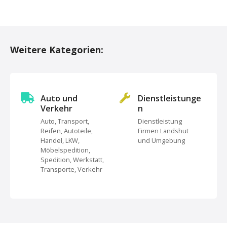
P
o
Weitere Kategorien:
s
t
s
Auto und
Dienstleistunge
Verkehr
n
N
Auto, Transport,
Dienstleistung
Reifen, Autoteile,
Firmen Landshut
a
Handel, LKW,
und Umgebung
Möbelspedition,
v
Spedition, Werkstatt,
Transporte, Verkehr
i
g