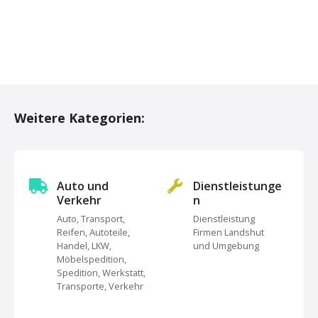
P
o
Weitere Kategorien:
s
t
s
Auto und
Dienstleistunge
Verkehr
n
N
Auto, Transport,
Dienstleistung
Reifen, Autoteile,
Firmen Landshut
a
Handel, LKW,
und Umgebung
Möbelspedition,
v
Spedition, Werkstatt,
Transporte, Verkehr
i