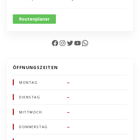
Routenplaner
Facebook
Instagram
Twitter
YouTube
WhatsApp
ÖFFNUNGSZEITEN
–
MONTAG
–
DIENSTAG
–
MITTWOCH
–
DONNERSTAG