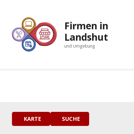
Z
u
m
Firmen in
I
n
Landshut
h
und Umgebung
a
l
t
s
p
r
i
n
g
e
n
KARTE
SUCHE