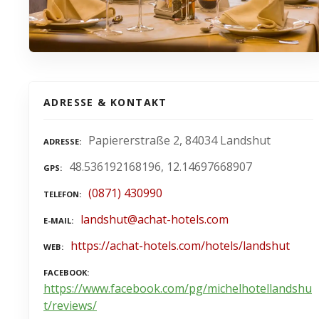
ADRESSE & KONTAKT
Papiererstraße 2, 84034 Landshut
ADRESSE
48.536192168196, 12.14697668907
GPS
(0871) 430990
TELEFON
landshut@achat-hotels.com
E-MAIL
https://achat-hotels.com/hotels/landshut
WEB
FACEBOOK
https://www.facebook.com/pg/michelhotellandshu
t/reviews/