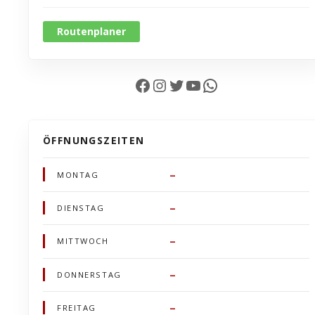
Routenplaner
Facebook
Instagram
Twitter
YouTube
WhatsApp
ÖFFNUNGSZEITEN
–
MONTAG
–
DIENSTAG
–
MITTWOCH
–
DONNERSTAG
–
FREITAG