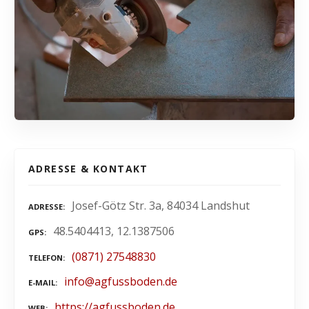
ADRESSE & KONTAKT
Josef-Götz Str. 3a, 84034 Landshut
ADRESSE
48.5404413, 12.1387506
GPS
(0871) 27548830
TELEFON
info@agfussboden.de
E-MAIL
https://agfussboden.de
WEB