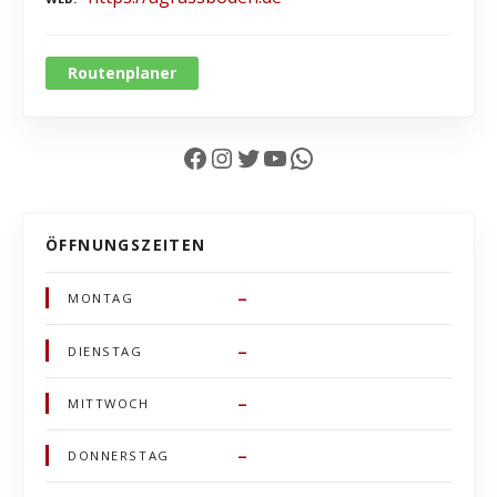
Routenplaner
Facebook
Instagram
Twitter
YouTube
WhatsApp
ÖFFNUNGSZEITEN
–
MONTAG
–
DIENSTAG
–
MITTWOCH
–
DONNERSTAG