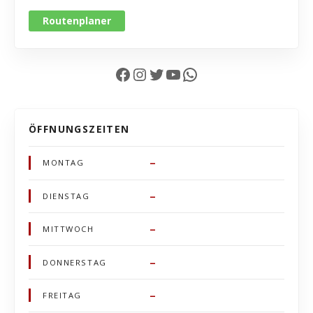
Routenplaner
Facebook
Instagram
Twitter
YouTube
WhatsApp
ÖFFNUNGSZEITEN
–
MONTAG
–
DIENSTAG
–
MITTWOCH
–
DONNERSTAG
–
FREITAG