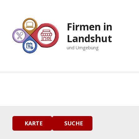
Z
u
m
Firmen in
I
n
Landshut
h
und Umgebung
a
l
t
s
p
r
i
n
g
e
n
KARTE
SUCHE