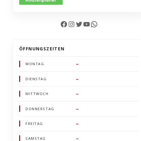
Facebook
Instagram
Twitter
YouTube
WhatsApp
ÖFFNUNGSZEITEN
–
MONTAG
–
DIENSTAG
–
MITTWOCH
–
DONNERSTAG
–
FREITAG
–
SAMSTAG