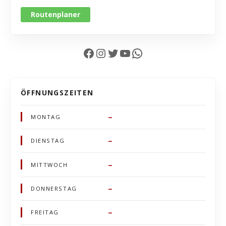
Routenplaner
Facebook
Instagram
Twitter
YouTube
WhatsApp
ÖFFNUNGSZEITEN
–
MONTAG
–
DIENSTAG
–
MITTWOCH
–
DONNERSTAG
–
FREITAG