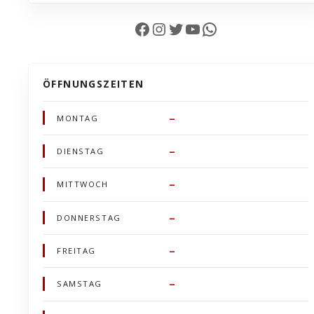
Facebook
Instagram
Twitter
YouTube
WhatsApp
ÖFFNUNGSZEITEN
–
MONTAG
–
DIENSTAG
–
MITTWOCH
–
DONNERSTAG
–
FREITAG
–
SAMSTAG