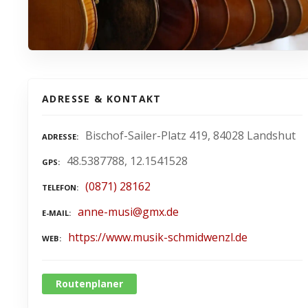
ADRESSE & KONTAKT
Bischof-Sailer-Platz 419, 84028 Landshut
ADRESSE
48.5387788, 12.1541528
GPS
(0871) 28162
TELEFON
anne-musi@gmx.de
E-MAIL
https://www.musik-schmidwenzl.de
WEB
Routenplaner