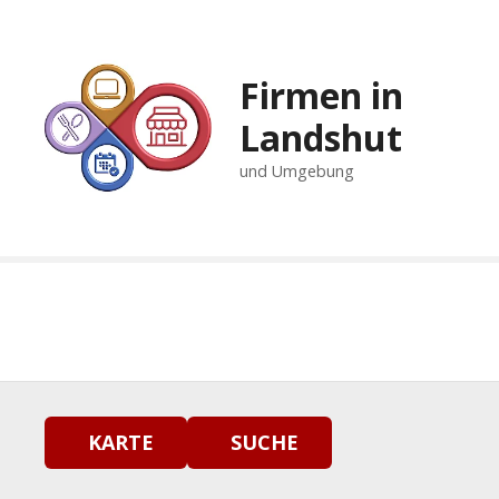
Z
u
m
Firmen in
I
n
Landshut
h
und Umgebung
a
l
t
s
p
r
i
n
g
e
n
KARTE
SUCHE