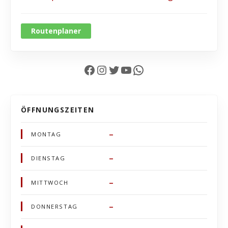
Routenplaner
Facebook
Instagram
Twitter
YouTube
WhatsApp
ÖFFNUNGSZEITEN
–
MONTAG
–
DIENSTAG
–
MITTWOCH
–
DONNERSTAG