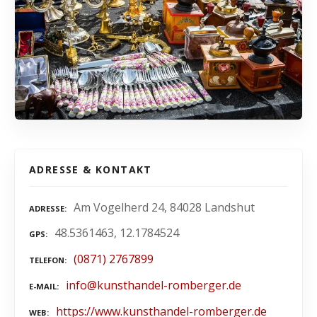
ADRESSE & KONTAKT
Am Vogelherd 24, 84028 Landshut
ADRESSE
48.5361463, 12.1784524
GPS
(0871) 2767899
TELEFON
info@kunsthandel-romberger.de
E-MAIL
https://www.kunsthandel-romberger.de
WEB