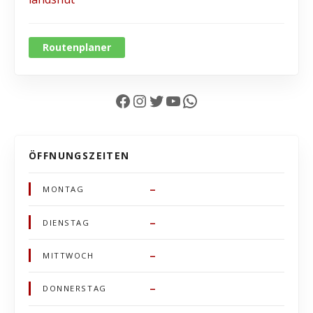
Routenplaner
Facebook
Instagram
Twitter
YouTube
WhatsApp
ÖFFNUNGSZEITEN
–
MONTAG
–
DIENSTAG
–
MITTWOCH
–
DONNERSTAG