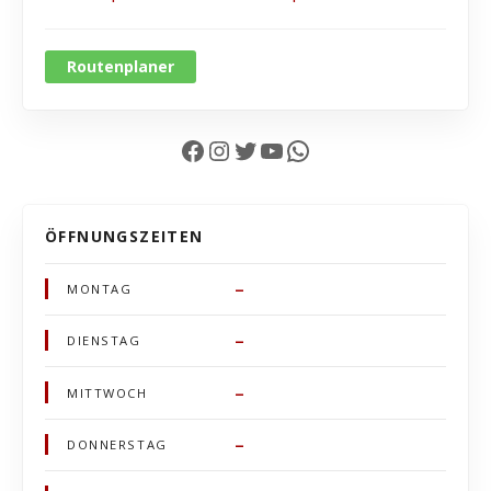
Routenplaner
Facebook
Instagram
Twitter
YouTube
WhatsApp
ÖFFNUNGSZEITEN
–
MONTAG
–
DIENSTAG
–
MITTWOCH
–
DONNERSTAG