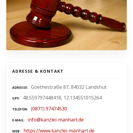
ADRESSE & KONTAKT
Goethestraße 87, 84032 Landshut
ADRESSE
48.559797448418, 12.134551015264
GPS
(0871) 97474530
TELEFON
info@kanzlei-manhart.de
E-MAIL
https://www.kanzlei-manhart.de
WEB