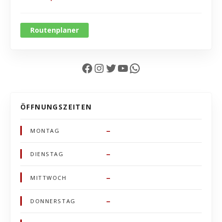
Routenplaner
Facebook
Instagram
Twitter
YouTube
WhatsApp
ÖFFNUNGSZEITEN
–
MONTAG
–
DIENSTAG
–
MITTWOCH
–
DONNERSTAG