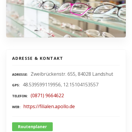
ADRESSE & KONTAKT
Zweibrückenstr. 655, 84028 Landshut
ADRESSE
48.539599119956, 12.15104153557
GPS
(0871) 9664622
TELEFON
https://filialen.apollo.de
WEB
Routenplaner