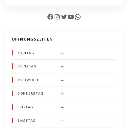
Facebook
Instagram
Twitter
YouTube
WhatsApp
ÖFFNUNGSZEITEN
–
MONTAG
–
DIENSTAG
–
MITTWOCH
–
DONNERSTAG
–
FREITAG
–
SAMSTAG