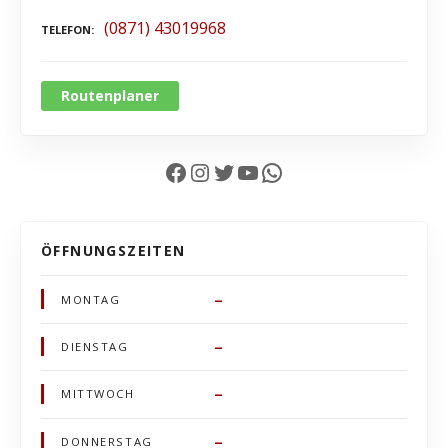
(0871) 43019968
TELEFON
Routenplaner
Facebook
Instagram
Twitter
YouTube
WhatsApp
ÖFFNUNGSZEITEN
–
MONTAG
–
DIENSTAG
–
MITTWOCH
–
DONNERSTAG