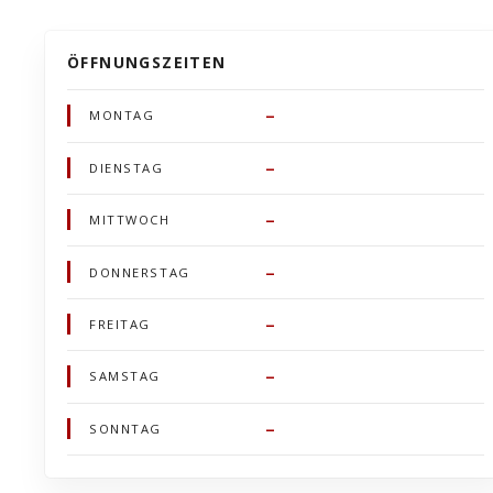
ÖFFNUNGSZEITEN
–
MONTAG
–
DIENSTAG
–
MITTWOCH
–
DONNERSTAG
–
FREITAG
–
SAMSTAG
–
SONNTAG