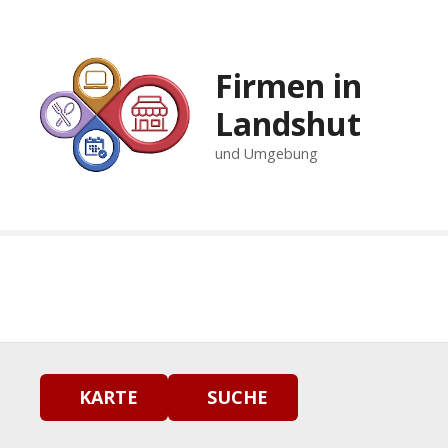
Z
u
m
Firmen in
I
n
Landshut
h
und Umgebung
a
l
t
s
p
r
i
n
g
e
n
KARTE
SUCHE