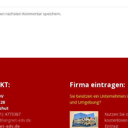
nen nächsten Kommentar speichern.
KT:
Firma eintragen:
DV
Sie besitzen ein Unternehmen 
 28
und Umgebung?
shut
1) 4773387
Nutzen Sie 
@langnet-edv.de
kostenlosen
et-edv.de
Eintrag: