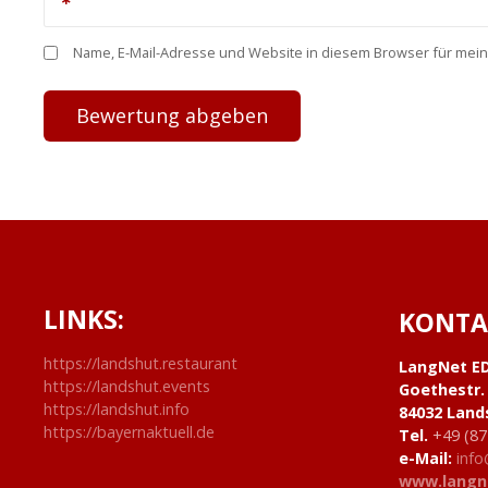
Name, E-Mail-Adresse und Website in diesem Browser für mei
LINKS:
KONTA
https://landshut.restaurant
LangNet E
https://landshut.events
Goethestr.
https://landshut.info
84032 Land
https://bayernaktuell.de
Tel.
+49 (87
e-Mail:
info
www.langn