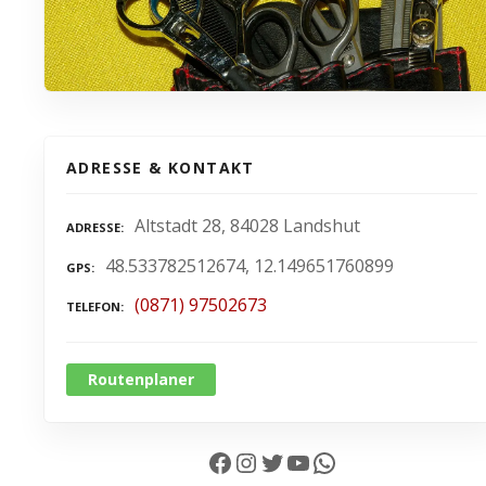
ADRESSE & KONTAKT
Altstadt 28, 84028 Landshut
ADRESSE
48.533782512674, 12.149651760899
GPS
(0871) 97502673
TELEFON
Routenplaner
Facebook
Instagram
Twitter
YouTube
WhatsApp