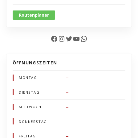
Routenplaner
Facebook
Instagram
Twitter
YouTube
WhatsApp
ÖFFNUNGSZEITEN
–
MONTAG
–
DIENSTAG
–
MITTWOCH
–
DONNERSTAG
–
FREITAG