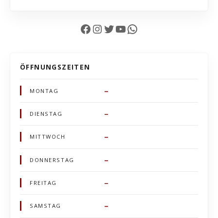
Facebook
Instagram
Twitter
YouTube
WhatsApp
ÖFFNUNGSZEITEN
–
MONTAG
–
DIENSTAG
–
MITTWOCH
–
DONNERSTAG
–
FREITAG
–
SAMSTAG