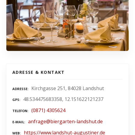
ADRESSE & KONTAKT
Kirchgasse 251, 84028 Landshut
ADRESSE
48.534475683358, 12.151622121237
GPS
(0871) 4305624
TELEFON
anfrage@biergarten-landshut.de
E-MAIL
https://www.landshut-augustiner.de
WEB