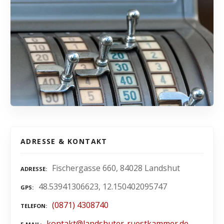
ADRESSE & KONTAKT
Fischergasse 660, 84028 Landshut
ADRESSE
48.53941306623, 12.150402095747
GPS
(0871) 4308740
TELEFON
kontakt@landshuter-ruestkammer.de