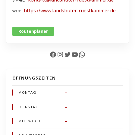
E-MAIL
https://www.landshuter-ruestkammer.de
WEB
Routenplaner
Facebook
Instagram
Twitter
YouTube
WhatsApp
ÖFFNUNGSZEITEN
–
MONTAG
–
DIENSTAG
–
MITTWOCH