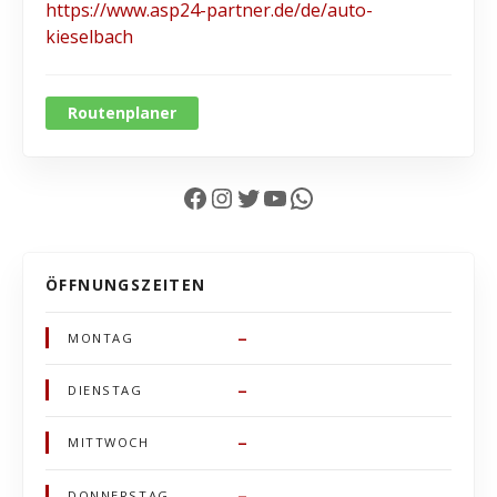
https://www.asp24-partner.de/de/auto-
kieselbach
Routenplaner
Facebook
Instagram
Twitter
YouTube
WhatsApp
ÖFFNUNGSZEITEN
–
MONTAG
–
DIENSTAG
–
MITTWOCH
–
DONNERSTAG