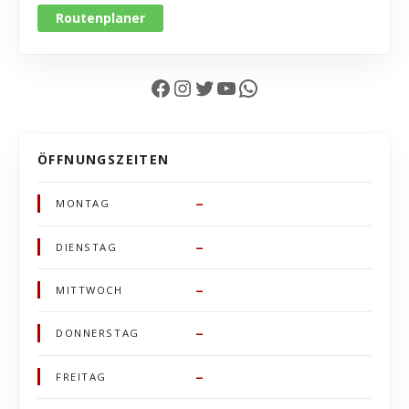
Routenplaner
Facebook
Instagram
Twitter
YouTube
WhatsApp
ÖFFNUNGSZEITEN
–
MONTAG
–
DIENSTAG
–
MITTWOCH
–
DONNERSTAG
–
FREITAG