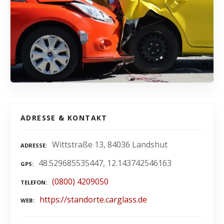
ADRESSE & KONTAKT
Wittstraße 13, 84036 Landshut
ADRESSE
48.529685535447, 12.143742546163
GPS
(0800) 4209050
TELEFON
https://standorte.carglass.de
WEB