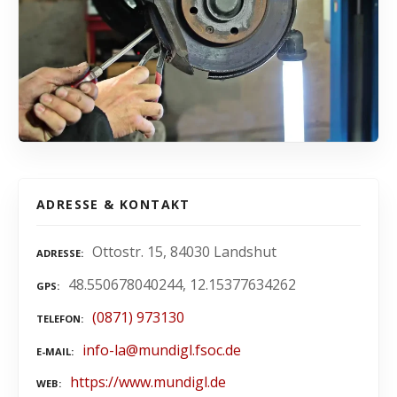
ADRESSE & KONTAKT
Ottostr. 15, 84030 Landshut
ADRESSE
48.550678040244, 12.15377634262
GPS
(0871) 973130
TELEFON
info-la@mundigl.fsoc.de
E-MAIL
https://www.mundigl.de
WEB