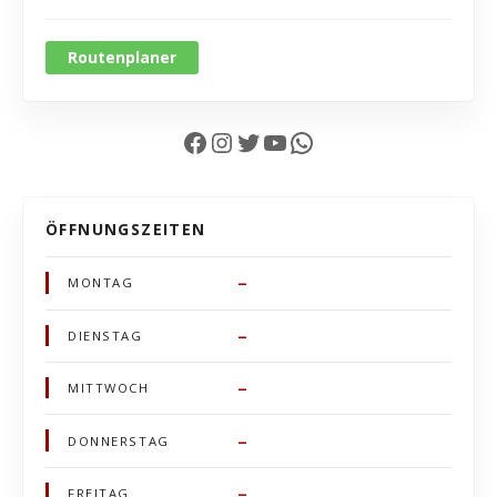
Routenplaner
Facebook
Instagram
Twitter
YouTube
WhatsApp
ÖFFNUNGSZEITEN
–
MONTAG
–
DIENSTAG
–
MITTWOCH
–
DONNERSTAG
–
FREITAG