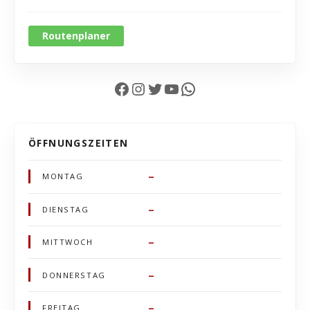
Routenplaner
Facebook
Instagram
Twitter
YouTube
WhatsApp
ÖFFNUNGSZEITEN
–
MONTAG
–
DIENSTAG
–
MITTWOCH
–
DONNERSTAG
–
FREITAG