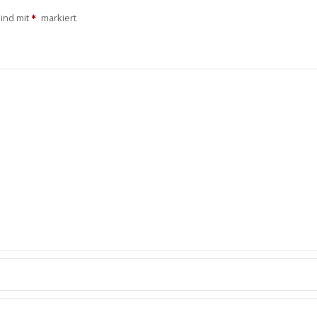
sind mit
markiert