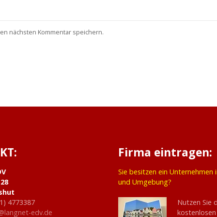
nen nächsten Kommentar speichern.
KT:
Firma eintragen:
DV
Sie besitzen ein Unternehmen 
 28
und Umgebung?
shut
1) 4773387
Nutzen Sie 
@langnet-edv.de
kostenlosen