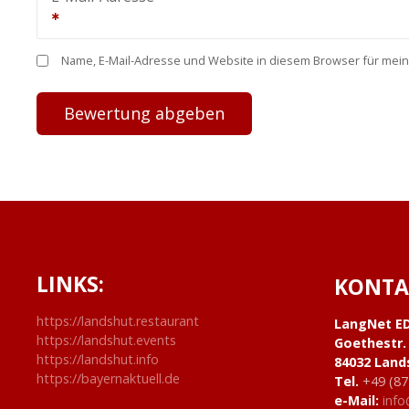
Name, E-Mail-Adresse und Website in diesem Browser für mei
LINKS:
KONTA
https://landshut.restaurant
LangNet E
https://landshut.events
Goethestr.
https://landshut.info
84032 Land
https://bayernaktuell.de
Tel.
+49 (87
e-Mail:
info