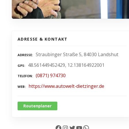
ADRESSE & KONTAKT
Straubinger Straße 5, 84030 Landshut
ADRESSE
48.561449452429, 12.138164922001
GPS
(0871) 974730
TELEFON
https://www.autowelt-dietzinger.de
WEB
Routenplaner
Facebook
Instagram
Twitter
YouTube
WhatsApp