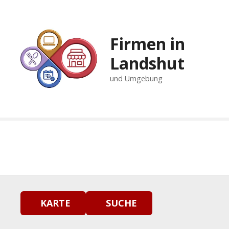
Z
u
m
Firmen in
I
n
Landshut
h
und Umgebung
a
l
t
s
p
r
i
n
g
e
n
KARTE
SUCHE