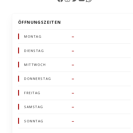
ÖFFNUNGSZEITEN
–
MONTAG
–
DIENSTAG
–
MITTWOCH
–
DONNERSTAG
–
FREITAG
–
SAMSTAG
–
SONNTAG