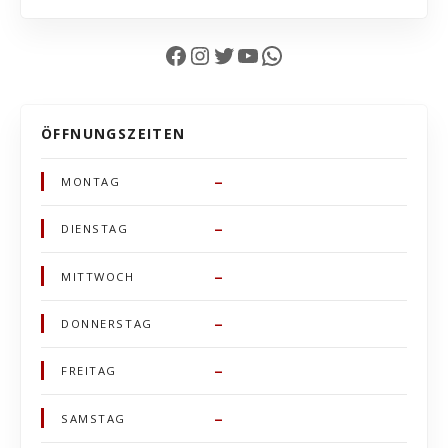
Facebook
Instagram
Twitter
YouTube
WhatsApp
ÖFFNUNGSZEITEN
–
MONTAG
–
DIENSTAG
–
MITTWOCH
–
DONNERSTAG
–
FREITAG
–
SAMSTAG