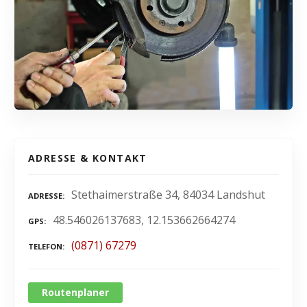
ADRESSE & KONTAKT
Stethaimerstraße 34, 84034 Landshut
ADRESSE
48.546026137683, 12.153662664274
GPS
(0871) 67279
TELEFON
Routenplaner