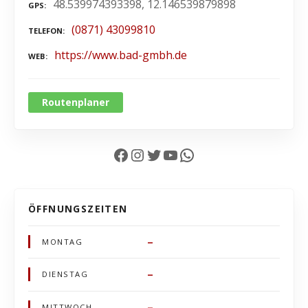
48.539974393398, 12.146539879898
GPS
(0871) 43099810
TELEFON
https://www.bad-gmbh.de
WEB
Routenplaner
Facebook
Instagram
Twitter
YouTube
WhatsApp
ÖFFNUNGSZEITEN
–
MONTAG
–
DIENSTAG
–
MITTWOCH