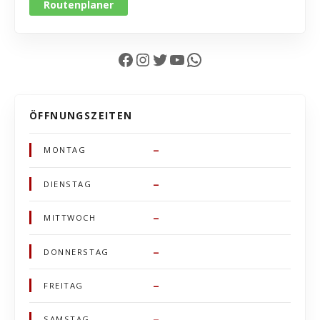
Routenplaner
Facebook
Instagram
Twitter
YouTube
WhatsApp
ÖFFNUNGSZEITEN
–
MONTAG
–
DIENSTAG
–
MITTWOCH
–
DONNERSTAG
–
FREITAG
–
SAMSTAG