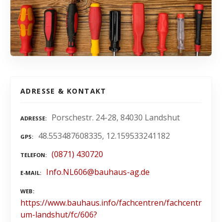
ADRESSE & KONTAKT
Porschestr. 24-28, 84030 Landshut
ADRESSE
48.553487608335, 12.159533241182
GPS
(0871) 430720
TELEFON
Info.NL606@bauhaus-ag.de
E-MAIL
WEB
https://www.bauhaus.info/fachcentren/fachcentr
um-landshut/fc/606?