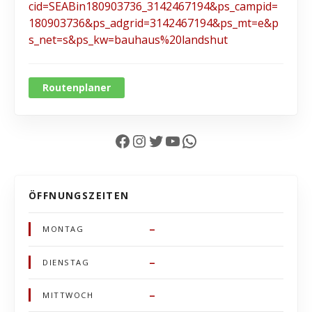
cid=SEABin180903736_3142467194&ps_campid=
180903736&ps_adgrid=3142467194&ps_mt=e&p
s_net=s&ps_kw=bauhaus%20landshut
Routenplaner
Facebook
Instagram
Twitter
YouTube
WhatsApp
ÖFFNUNGSZEITEN
–
MONTAG
–
DIENSTAG
–
MITTWOCH