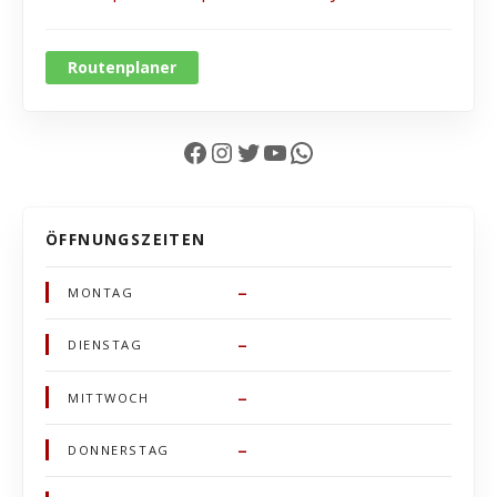
Routenplaner
Facebook
Instagram
Twitter
YouTube
WhatsApp
ÖFFNUNGSZEITEN
–
MONTAG
–
DIENSTAG
–
MITTWOCH
–
DONNERSTAG