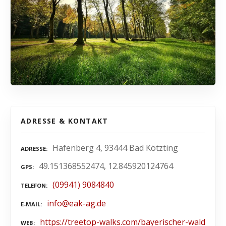
ADRESSE & KONTAKT
Hafenberg 4, 93444 Bad Kötzting
ADRESSE
49.151368552474, 12.845920124764
GPS
(09941) 9084840
TELEFON
info@eak-ag.de
E-MAIL
https://treetop-walks.com/bayerischer-wald
WEB